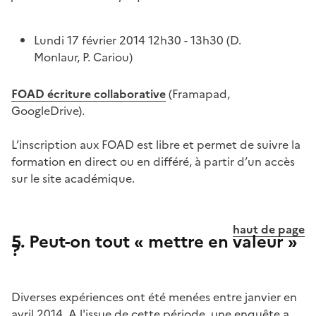
Lundi 17 février 2014 12h30 - 13h30 (D.
Monlaur, P. Cariou)
FOAD écriture collaborative
(Framapad,
GoogleDrive).
L’inscription aux FOAD est libre et permet de suivre la
formation en direct ou en différé, à partir d’un accès
sur le site académique.
haut de page
5. Peut-on tout « mettre en valeur »
?
Diverses expériences ont été menées entre janvier en
avril 2014. A l'issue de cette période, une enquête a