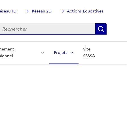
éseau 1D
Réseau 2D
Actions Éducatives
echercher
Rechercher
Recherch
gnement
Site
Projets
sionnel
SBSSA