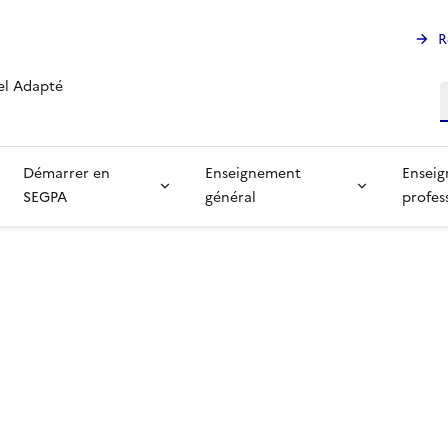
R
el Adapté
R
Démarrer en
Enseignement
Ensei
SEGPA
général
profes