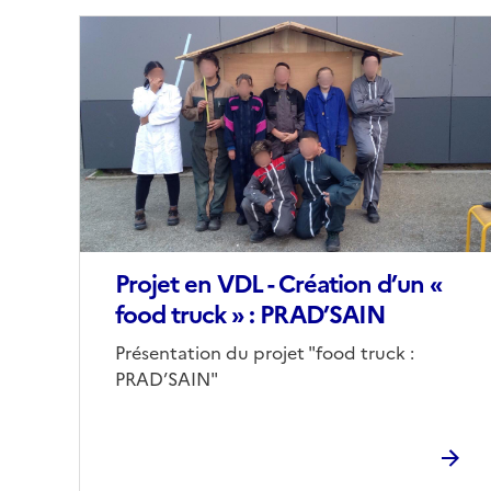
Image
de
couverture
(conseillée)
Projet en VDL - Création d’un «
food truck » : PRAD’SAIN
Corps
Présentation du projet "food truck :
PRAD’SAIN"