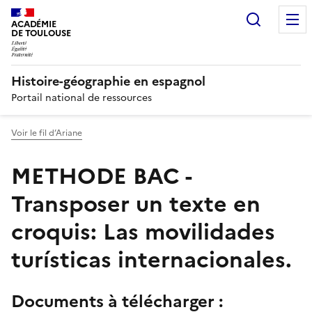
Recherc
ACADÉMIE
DE TOULOUSE
Histoire-géographie en espagnol
Portail national de ressources
Voir le fil d’Ariane
METHODE BAC -
Transposer un texte en
croquis: Las movilidades
turísticas internacionales.
Documents à télécharger :