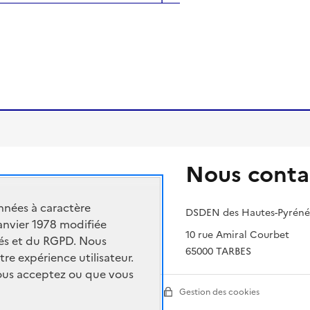
Nous conta
n nationale et de la jeunesse
nnées à caractère
ment supérieur et de la recherche
DSDEN des Hautes-Pyréné
janvier 1978 modifiée
cadémique
10 rue Amiral Courbet
rtés et du RGPD. Nous
65000 TARBES
tre expérience utilisateur.
vous acceptez ou que vous
ion
Paramètres d'affichage
Gestion des cookies