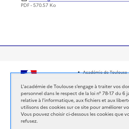
PDF - 570.57 Ko
Académie de Toulouse
ACADÉMIE DE
Ministère de l'éducatio
TOULOUSE
L'académie de Toulouse s’engage à traiter vos do
Ministère de l'enseigne
personnel dans le respect de la loi n° 78-17 du 6 
Portail Pédagogique A
relative à l'informatique, aux fichiers et aux libe
utilisons des cookies sur ce site pour améliorer vo
Vous pouvez choisir ci-dessous les cookies que 
refusez.
Accessibilité : non conforme
Mentions Légales
Connex