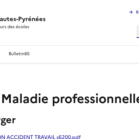
R
Hautes-Pyrénées
urs des écoles
R
Bulletin65
 Maladie professionnell
ger
ION ACCIDENT TRAVAIL s6200.pdf