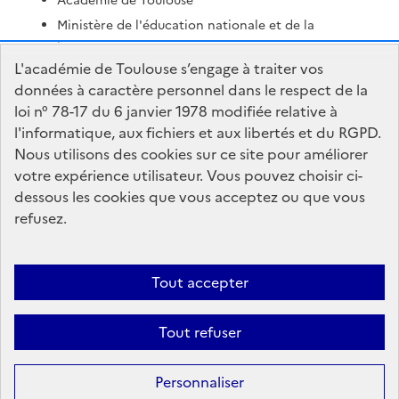
Académie de Toulouse
Ministère de l'éducation nationale et de la
jeunesse
L'académie de Toulouse s’engage à traiter vos
Ministère de l'enseignement supérieur et de la
données à caractère personnel dans le respect de la
recherche
loi n° 78-17 du 6 janvier 1978 modifiée relative à
Portail Pédagogique Académique
l'informatique, aux fichiers et aux libertés et du RGPD.
Nous contacter
Nous utilisons des cookies sur ce site pour améliorer
votre expérience utilisateur. Vous pouvez choisir ci-
dessous les cookies que vous acceptez ou que vous
DSDEN des Hautes-Pyrénées
refusez.
10 rue Amiral Courbet
65000 TARBES
Tout accepter
Accessibilité : non conforme
Mentions Légales
Connexion
Tout refuser
Paramètres d'affichage
Gestion des cookies
Sauf mention contraire, tous les textes de ce site sont sous
license
Personnaliser
etalab-2.0