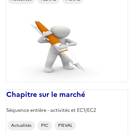
Image
de
couverture
(conseillée)
Chapitre sur le marché
Corps
Séquence entière - activités et EC1/EC2
Actualités
P1C
P1EVAL