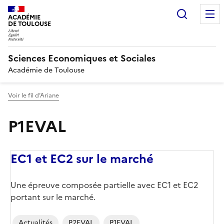
Recherc
ACADÉMIE
DE TOULOUSE
Sciences Economiques et Sociales
Académie de Toulouse
Voir le fil d’Ariane
P1EVAL
EC1 et EC2 sur le marché
Corps
Une épreuve composée partielle avec EC1 et EC2
portant sur le marché.
Actualités
P2EVAL
P1EVAL