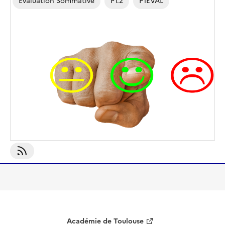
Evaluation Sommative
P1.2
P1EVAL
S'abonner À P1EVAL
Académie de Toulouse