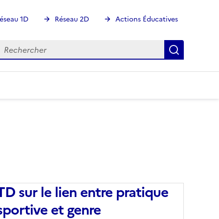
éseau 1D
Réseau 2D
Actions Éducatives
echercher
Rechercher
Recherch
TD sur le lien entre pratique
sportive et genre