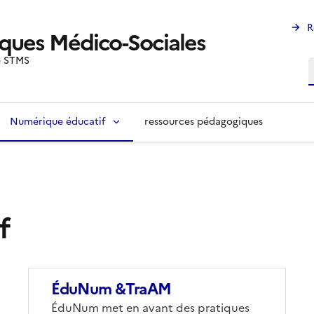
R
iques Médico-Sociales
de STMS
R
Numérique éducatif
ressources pédagogiques
f
ÉduNum &TraAM
Corps
ÉduNum met en avant des pratiques