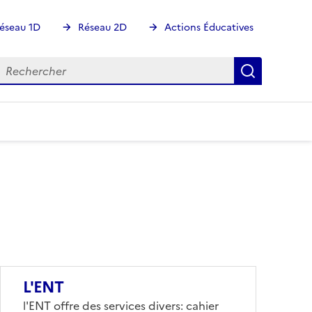
éseau 1D
Réseau 2D
Actions Éducatives
echercher
Rechercher
Recherch
L'ENT
Corps
l'ENT offre des services divers: cahier