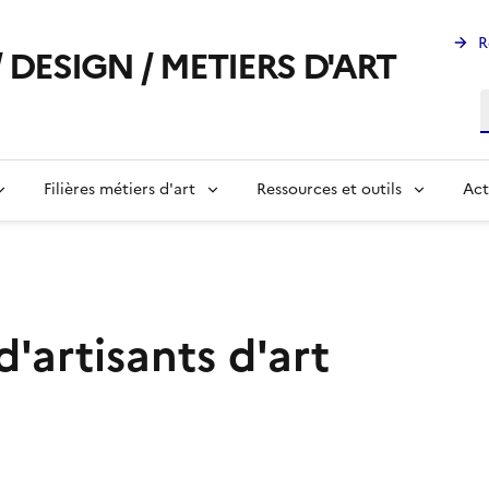
R
 DESIGN / METIERS D'ART
R
Filières métiers d'art
Ressources et outils
Act
d'artisants d'art