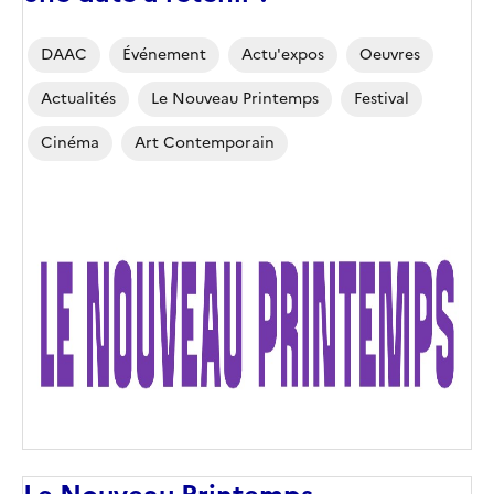
Corps
DAAC
Événement
Actu'expos
Oeuvres
Actualités
Le Nouveau Printemps
Festival
Cinéma
Art Contemporain
Image
de
couverture
(conseillée)