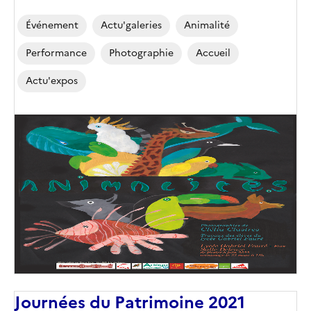
Événement
Actu'galeries
Animalité
Performance
Photographie
Accueil
Actu'expos
Image
de
couverture
(conseillée)
Journées du Patrimoine 2021