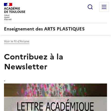
Recherc
ACADÉMIE
DE TOULOUSE
Enseignement des ARTS PLASTIQUES
Voir le fil d’Ariane
Contribuez à la
Newsletter
-
Image