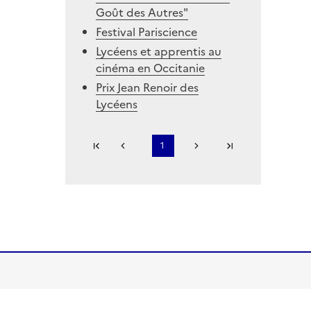
Goût des Autres"
Festival Pariscience
Lycéens et apprentis au
cinéma en Occitanie
Prix Jean Renoir des
Lycéens
Première page
1
Page précédente
Page suivante
Dernière page
...
S'abonner à Accordéon