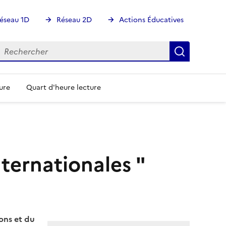
éseau 1D
Réseau 2D
Actions Éducatives
echercher
Rechercher
Recherch
ure
Quart d'heure lecture
ternationales "
ons et du