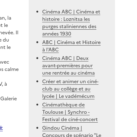
Cinéma ABC | Cinéma et
n, la
histoire : Loznitsa les
t le
purges staliniennes des
hevée. Il
années 1930
e du
ABC | Cinéma et Histoire
nt le
à l'ABC
Cinéma ABC | Deux
avec
avant-premières pour
us calme
une rentrée au cinéma
Créer et animer un ciné-
V, à
club au collège et au
lycée | Le vadémécum
 Galerie
Cinémathèque de
Toulouse | Synchro -
Festival de ciné-concert
Gindou Cinéma |
Concours de scénario "Le