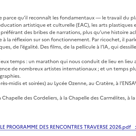
e parce qu’il reconnaît les fondamentaux — le travail du pla
cation artistique et culturelle (EAC), les arts plastiques e
en préférant des bribes de narrations, plus qu’une histoire ac
 la réflexion sur son fonctionnement. Par ricochet, il parl
de l’égalité. Des films, de la pellicule à l’IA, qui dessille
deux temps : un marathon qui nous conduit de lieu en lieu 
ence de nombreux artistes internationaux ; et un temps pl
ographies.
rès-midis et soirées) au Lycée Ozenne, au Cratère, à l’ENSA
a Chapelle des Cordeliers, à la Chapelle des Carmélites, à la
R LE PROGRAMME DES RENCONTRES TRAVERSE 2026.pdf