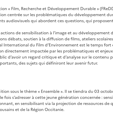
ation « Film, Recherche et Développement Durable » (FReDD)
ion centrée sur les problématiques du développement durable
s audiovisuels qui abordent ces questions, qui proposent 
s actions de sensibilisation à l’image et au développement 
ions débats, soutien à la diffusion de films, ateliers scolaire
al International du Film d’Environnement est le temps fort d
on directement impactée par les problématiques et enjeux 
lic d’avoir un regard critique et d’analyse sur le contenu 
portants, des sujets qui définiront leur avenir futur.
dition sous le thème « Ensemble ». Il se tiendra du 03 octob
fois s’adresser à cette jeune génération concernée : sensib
onnant, en sensibilisant via la projection de ressources de q
ousains et de la Région Occitanie.