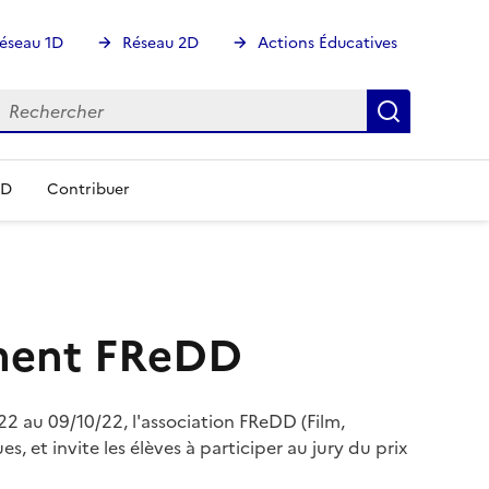
éseau 1D
Réseau 2D
Actions Éducatives
echercher
Rechercher
Recherch
DD
Contribuer
nement FReDD
22 au 09/10/22, l'association FReDD (Film,
t invite les élèves à participer au jury du prix