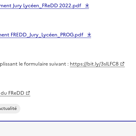
ument Jury Lycéen_FReDD 2022.pdf
ument FREDD_Jury_Lycéen_PROG.pdf
lissant le formulaire suivant :
https://bit.ly/3slLFC8
e du FReDD
ctualité