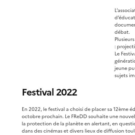
Image
L’associ
d’éducat
document
débat.
Plusieur
: project
Le Festiv
générati
jeune pub
sujets im
Festival 2022
En 2022, le festival a choisi de placer sa 12ème é
octobre prochain. Le FReDD souhaite une nouvelle 
la protection de la planète en alertant, en questi
dans des cinémas et divers lieux de diffusion toul