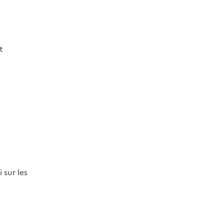
t
Image
 sur les