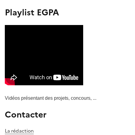
Playlist EGPA
S'abonner à Accordéon
Vidéos présentant des projets, concours, ...
Contacter
La rédaction