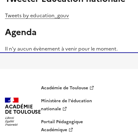
Tweets by education_gouv
Agenda
Vue
Il n'y aucun évènement à venir pour le moment.
affichée
(ne
pas
toucher
cette
Académie de Toulouse
valeur)
Ministère de l'éducation
ACADÉMIE
nationale
DE TOULOUSE
Portail Pédagogique
Académique