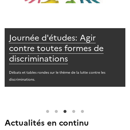
des: Agir
QUALADAPT: Un
s formes de
d’auto-évaluati
ns
d’une éducation
de qualité
hème de la lutte contre les
Afin de mettre en œuvre une éducation
groupe académique ASH vous pro
Actualités en continu