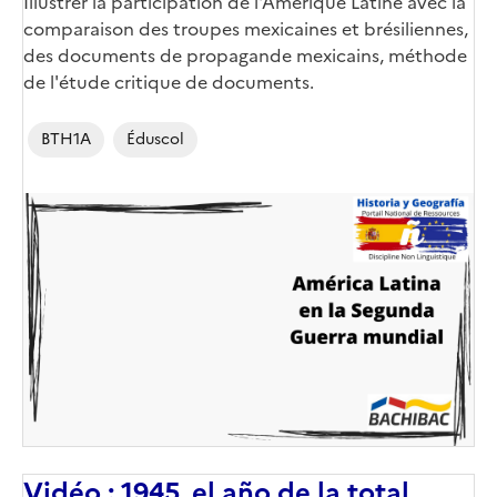
Corps
Illustrer la participation de l'Amérique Latine avec la
comparaison des troupes mexicaines et brésiliennes,
des documents de propagande mexicains, méthode
de l'étude critique de documents.
BTH1A
Éduscol
Image
de
couverture
(conseillée)
Vidéo : 1945, el año de la total