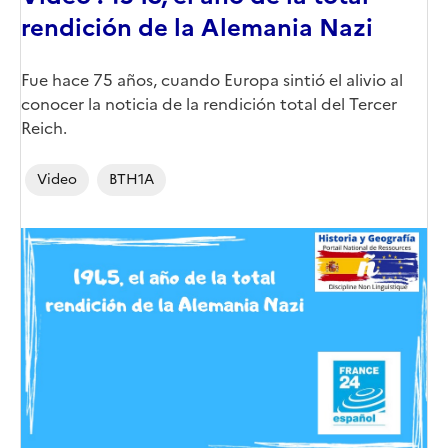
rendición de la Alemania Nazi
Corps
Fue hace 75 años, cuando Europa sintió el alivio al
conocer la noticia de la rendición total del Tercer
Reich.
Video
BTH1A
Image
de
couverture
(conseillée)