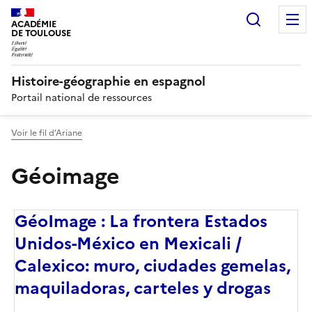
Recherc
ACADÉMIE
DE TOULOUSE
Histoire-géographie en espagnol
Portail national de ressources
Voir le fil d’Ariane
Géoimage
GéoImage : La frontera Estados
Unidos-México en Mexicali /
Calexico: muro, ciudades gemelas,
maquiladoras, carteles y drogas