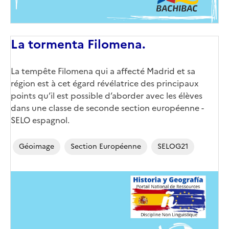
La tormenta Filomena.
Corps
La tempête Filomena qui a affecté Madrid et sa
région est à cet égard révélatrice des principaux
points qu’il est possible d’aborder avec les élèves
dans une classe de seconde section européenne -
SELO espagnol.
Géoimage
Section Européenne
SELOG21
Image
de
couverture
(conseillée)