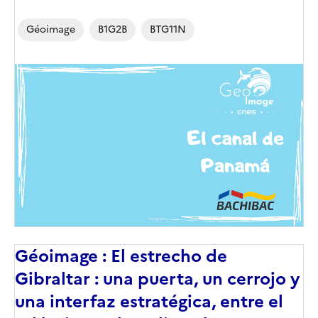
Géoimage
B1G2B
BTG11N
Image
de
couverture
(conseillée)
Géoimage : El estrecho de
Gibraltar : una puerta, un cerrojo y
una interfaz estratégica, entre el