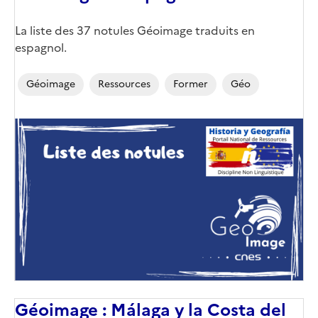
Corps
La liste des 37 notules Géoimage traduits en
espagnol.
Géoimage
Ressources
Former
Géo
Image
de
couverture
(conseillée)
Géoimage : Málaga y la Costa del