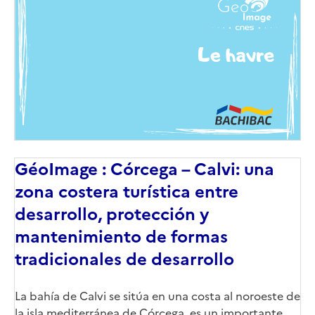
de
couverture
(conseillée)
GéoImage : Córcega – Calvi: una
zona costera turística entre
desarrollo, protección y
mantenimiento de formas
tradicionales de desarrollo
Corps
La bahía de Calvi se sitúa en una costa al noroeste de
la isla mediterránea de Córcega, es un importante