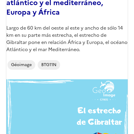
atlántico y el mediterráneo,
Europa y África
Corps
Largo de 60 km del oeste al este y ancho de sólo 14
km en su parte más estrecha, el estrecho de
Gibraltar pone en relación África y Europa, el océano
Atlántico y el mar Mediterráneo.
Géoimage
BTG11N
Image
de
couverture
(conseillée)