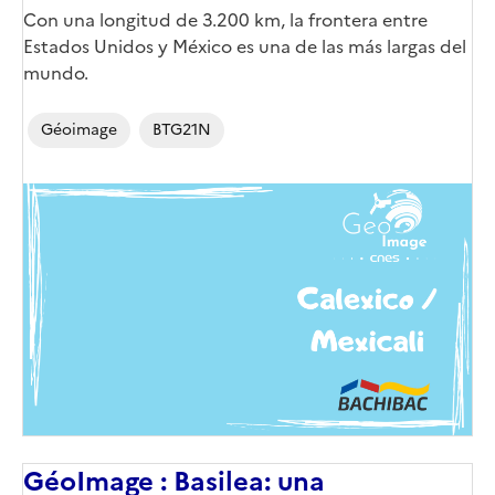
Corps
Con una longitud de 3.200 km, la frontera entre
Estados Unidos y México es una de las más largas del
mundo.
Géoimage
BTG21N
Image
de
couverture
(conseillée)
GéoImage : Basilea: una