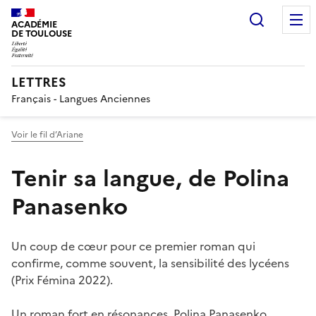
Recherc
ACADÉMIE
DE TOULOUSE
LETTRES
Français - Langues Anciennes
Voir le fil d’Ariane
Tenir sa langue, de Polina
Panasenko
Un coup de cœur pour ce premier roman qui
confirme, comme souvent, la sensibilité des lycéens
(Prix Fémina 2022).
Un roman fort en résonances. Polina Panasenko