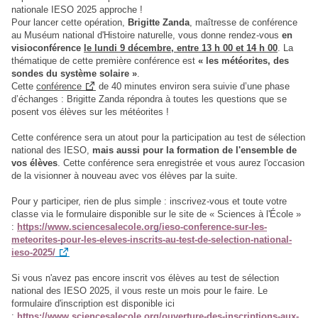
national
e
IESO 2025 approche !
Pour lancer cette opération,
Brigitte Zanda
, maîtresse de conférence
au Muséum national d'Histoire naturel
le,
vous donne rendez-vous
en
visioconférence
le lundi 9 décembre, entre 13 h 00 et 14 h 00
. La
thématique de cette première conférence est
« les météorites, des
sondes du système solaire »
.
Cette
conférence
de 40 minutes environ sera suivie d’une phase
d’échanges : Brigitte Zanda répondra à toutes les questions que se
posent vos élèves sur les météorites !
Cette conférence sera un atout pour la participation au test de sélection
national des IESO,
mais aussi pour la formation de l'ensemble de
vos élèves
. Cette conférence sera enregistrée et vous aurez l'occasion
de la visionner à nouveau avec vos élèves par la suite.
Pour y participer, rien de plus simple : inscrivez-vous et toute votre
classe via le formulaire disponible sur le site de « Sciences à l'École »
:
https://www.sciencesalecole.org/ieso-conference-sur-les-
meteorites-pour-les-eleves-inscrits-au-test-de-selection-national-
ieso-2025/
Si vous n'avez pas encore inscrit vos élèves au test de sélection
national des IESO 2025, il vous reste un mois pour le faire. Le
formulaire d'inscription est disponible ici
:
https://www.sciencesalecole.org/ouverture-des-inscriptions-aux-