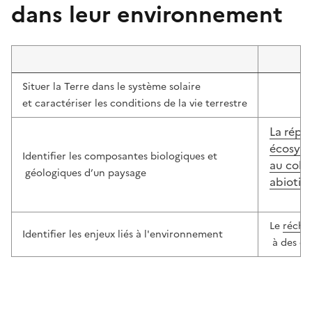
dans leur environnement
Situer la Terre dans le système solaire
et caractériser les conditions de la vie terrestre
La répar
écosys
Identifier les composantes biologiques et
au coll
géologiques d’un paysage
abiotiq
Le
récha
Identifier les enjeux liés à l'environnement
à des don