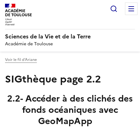
Recherc
ACADÉMIE
DE TOULOUSE
Sciences de la Vie et de la Terre
Académie de Toulouse
Voir le fil d’Ariane
SIGthèque page 2.2
2.2- Accéder à des clichés des
fonds océaniques avec
GeoMapApp
Image