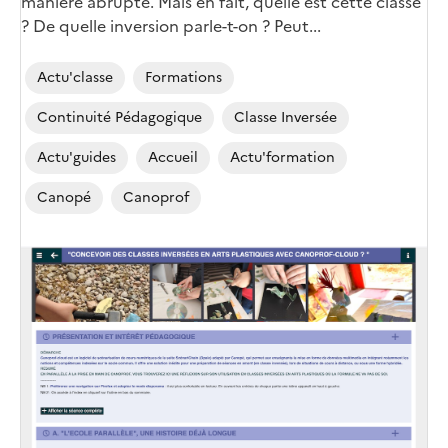
manière abrupte. Mais en fait, quelle est cette classe
? De quelle inversion parle-t-on ? Peut...
Actu'classe
Formations
Continuité Pédagogique
Classe Inversée
Actu'guides
Accueil
Actu'formation
Canopé
Canoprof
Image
de
couverture
(conseillée)