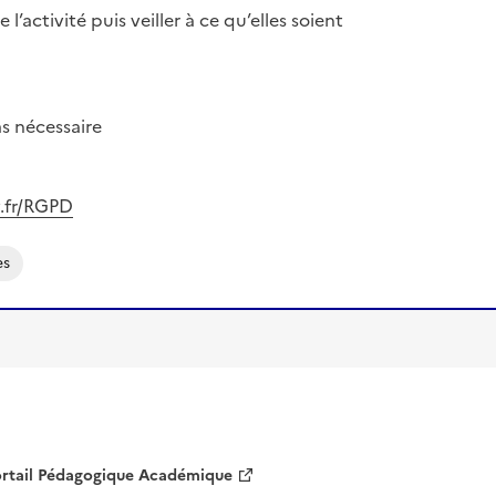
ctivité puis veiller à ce qu’elles soient
as nécessaire
v.fr/RGPD
es
rtail Pédagogique Académique