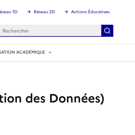
éseau 1D
Réseau 2D
Actions Éducatives
echercher
Rechercher
Recherch
SATION ACADÉMIQUE
tion des Données)