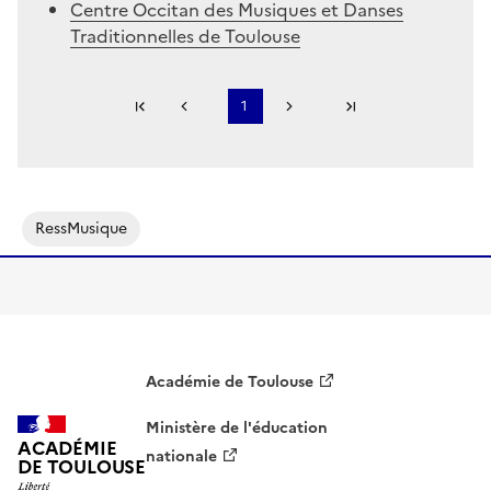
Centre Occitan des Musiques et Danses
Traditionnelles de Toulouse
Première page
1
Page précédente
Page suivante
Dernière page
S'abonner à Accordéon
RessMusique
Académie de Toulouse
Ministère de l'éducation
ACADÉMIE
nationale
DE TOULOUSE