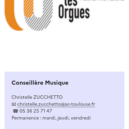
I
Conseillère Musique
Christelle ZUCCHETTO
📧
christelle.zucchetto@ac-toulouse.fr
☎ 05 36 25 71 47
Permanence : mardi, jeudi, vendredi