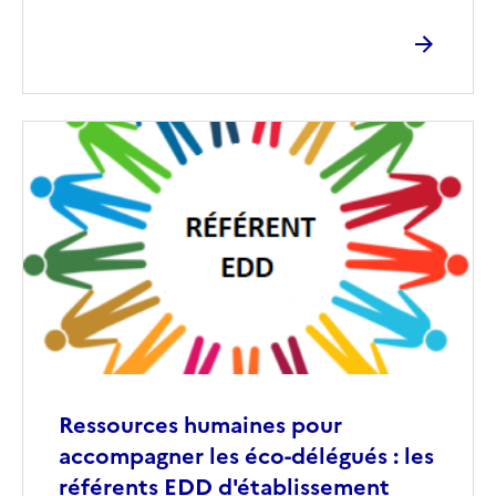
Image
de
couverture
(conseillée)
Ressources humaines pour
accompagner les éco-délégués : les
référents EDD d'établissement