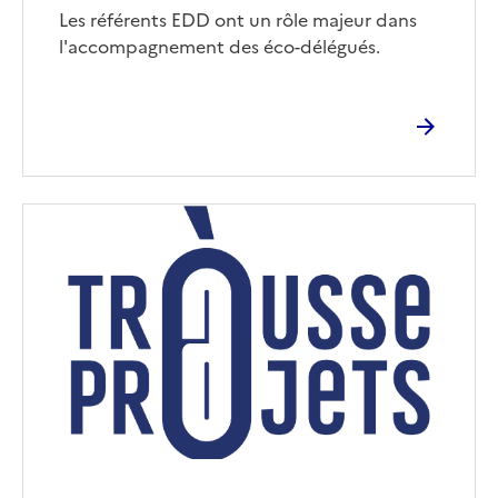
Corps
Les référents EDD ont un rôle majeur dans
l'accompagnement des éco-délégués.
Image
de
couverture
(conseillée)