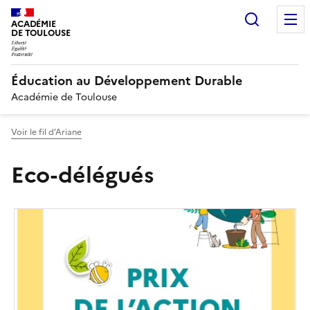
Recherc
ACADÉMIE
DE TOULOUSE
Éducation au Développement Durable
Académie de Toulouse
Voir le fil d’Ariane
Eco-délégués
Image
de
couverture
(conseillée)