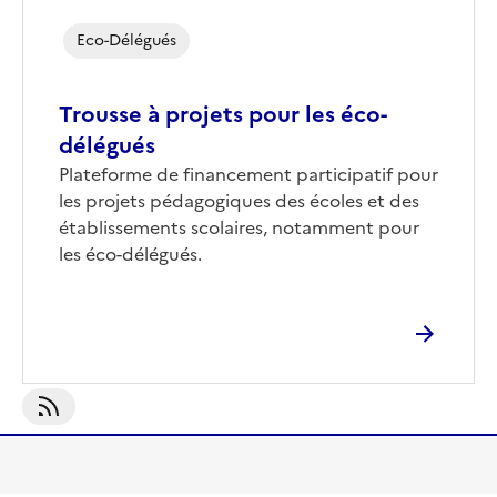
Eco-Délégués
Trousse à projets pour les éco-
délégués
Corps
Plateforme de financement participatif pour
les projets pédagogiques des écoles et des
établissements scolaires, notamment pour
les éco-délégués.
S'abonner À Eco-Délégués