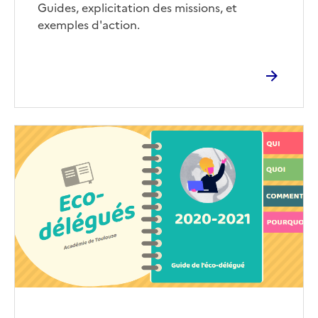
Corps
Guides, explicitation des missions, et
exemples d'action.
Image
de
couverture
(conseillée)