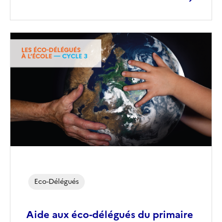
Image
de
couverture
(conseillée)
Eco-Délégués
Aide aux éco-délégués du primaire