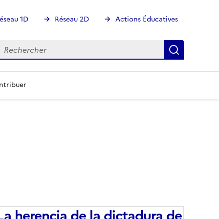
éseau 1D
Réseau 2D
Actions Éducatives
echercher
Rechercher
Recherch
ntribuer
La herencia de la dictadura de