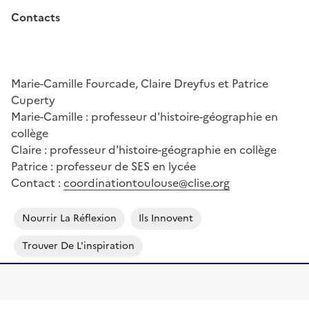
date est hors semaine officielle en raison des
disponibilités de Sylvain Connac qui sera le grand
témoin de l’après-midi)
un marché des connaissances sur les classes
inversées, avec des praticiens en collège et en
lycées : évaluation, plan de travail, jeux et
pédagogie active, l’apport de la classe
inversée sur les “dys”...
Méthodologie : organiser un réseau
d’échanges sur plusieurs salles dans l’atelier
Canopé; chaque professeur.e anime un stand;
les participant.e.s se déplacent de stand en
stand pour échanger avec les intervenant.e.s.
Les “transactions” sont totalement gratuites !
une conférence de Sylvain Connac sur
“Coopération et classes inversées”