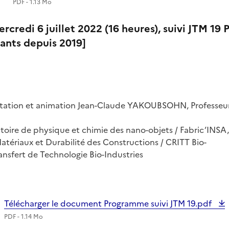
PDF - 1.13 Mo
ercredi 6 juillet 2022 (16 heures), suivi JTM 19 
pants depuis 2019]
sentation et animation Jean-Claude YAKOUBSOHN, Professeu
oire de physique et chimie des nano-objets / Fabric’INSA,
tériaux et Durabilité des Constructions / CRITT Bio-
ansfert de Technologie Bio-Industries
Télécharger le document Programme suivi JTM 19.pdf
PDF - 1.14 Mo