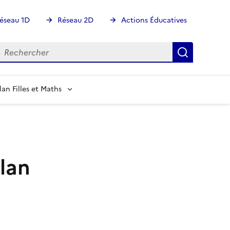
éseau 1D
Réseau 2D
Actions Éducatives
echercher
Rechercher
Recherch
lan Filles et Maths
lan