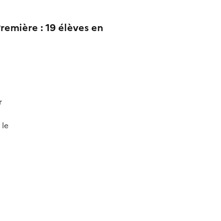
Première : 19 élèves en
r
 le