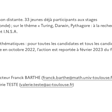
ison distante. 33 jeunes déjà participants aux stages
econde) ; sur le thème « Turing, Darwin, Pythagore : à la rec
t I.N.S.A.
thématiques : pour toutes les candidates et tous les cand
e en octobre 2022, l’action est reportée à février 2023 du fa
ecteur Franck BARTHE (
franck.barthe@math.univ-toulouse.f
rie TESTE (
valerie.teste@ac-toulouse.fr
)