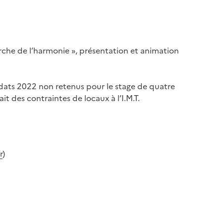
herche de l’harmonie », présentation et animation
idats 2022 non retenus pour le stage de quatre
it des contraintes de locaux à l’I.M.T.
r
)