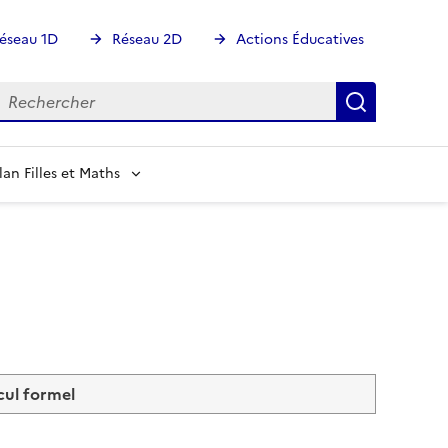
éseau 1D
Réseau 2D
Actions Éducatives
echercher
Rechercher
Recherch
lan Filles et Maths
cul formel