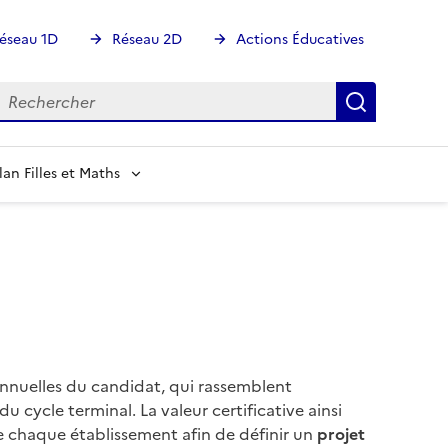
éseau 1D
Réseau 2D
Actions Éducatives
echercher
Rechercher
Recherch
lan Filles et Maths
annuelles du candidat, qui rassemblent
u cycle terminal. La valeur certificative ainsi
e chaque établissement afin de définir un
projet