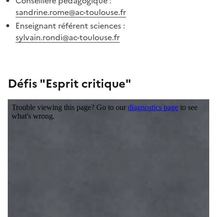
Conseillère pédagogique :
sandrine.rome@ac-toulouse.fr
Enseignant référent sciences :
sylvain.rondi@ac-toulouse.fr
Image
Défis "Esprit critique"
Iframe