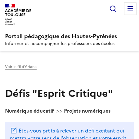
Recherc
N
ACADÉMIE DE
TOULOUSE
Portail pédagogique des Hautes-Pyrénées
Informer et accompagner les professeurs des écoles
Voir le fil d’Ariane
Défis "Esprit Critique"
Numérique éducatif
>>
Projets numériques
Êtes-vous prêts à relever un défi excitant qui
mettra votre sens de l'observation et votre esprit