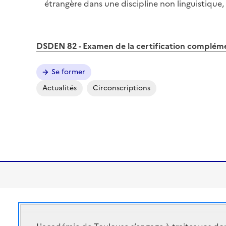
étrangère dans une discipline non linguistique,
DSDEN 82 - Examen de la certification complémen
Se former
Actualités
Circonscriptions
Académie de Toulouse
ACADÉMIE DE
Ministère de l'éducation