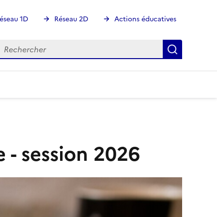
éseau 1D
Réseau 2D
Actions éducatives
echercher
Rechercher
Recherch
 - session 2026