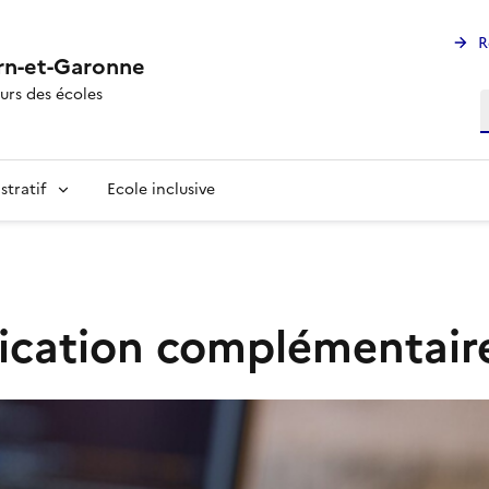
R
rn-et-Garonne
urs des écoles
R
stratif
Ecole inclusive
fication complémentaire