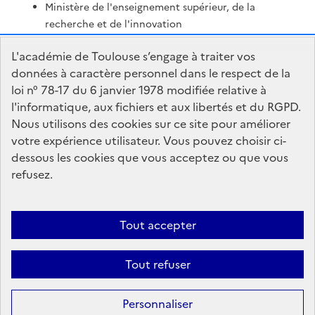
Ministère de l'enseignement supérieur, de la
recherche et de l'innovation
Portail Pédagogique Académique
L'académie de Toulouse s’engage à traiter vos
Nous contacter
données à caractère personnel dans le respect de la
loi n° 78-17 du 6 janvier 1978 modifiée relative à
l'informatique, aux fichiers et aux libertés et du RGPD.
DSDEN du Tarn-et-Garonne
Nous utilisons des cookies sur ce site pour améliorer
Centre administratif Forestié
votre expérience utilisateur. Vous pouvez choisir ci-
436 rue Edouard Forestié
dessous les cookies que vous acceptez ou que vous
82000 Montauban
refusez.
Formulaire de contact
Tout accepter
Accessibilité : non conforme
Mentions Légales
Connexion
Tout refuser
Paramètres d'affichage
Gestion des cookies
Sauf mention contraire, tous les textes de ce site sont sous
license
Personnaliser
etalab-2.0