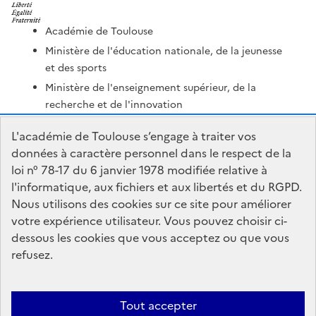
Académie de Toulouse
Ministère de l'éducation nationale, de la jeunesse
et des sports
Ministère de l'enseignement supérieur, de la
recherche et de l'innovation
Portail Pédagogique Académique
L'académie de Toulouse s’engage à traiter vos
Nous contacter
données à caractère personnel dans le respect de la
loi n° 78-17 du 6 janvier 1978 modifiée relative à
l'informatique, aux fichiers et aux libertés et du RGPD.
DSDEN du Tarn-et-Garonne
Nous utilisons des cookies sur ce site pour améliorer
Centre administratif Forestié
votre expérience utilisateur. Vous pouvez choisir ci-
436 rue Edouard Forestié
dessous les cookies que vous acceptez ou que vous
82000 Montauban
refusez.
Formulaire de contact
Tout accepter