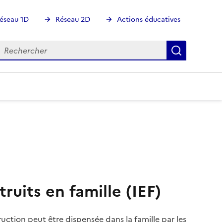
éseau 1D
Réseau 2D
Actions éducatives
echercher
Rechercher
Recherch
truits en famille (IEF)
ruction peut être dispensée dans la famille par les