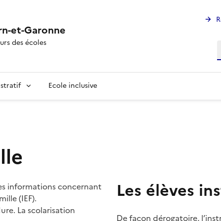
R
rn-et-Garonne
urs des écoles
R
stratif
Ecole inclusive
lle
Les élèves ins
es informations concernant
ille (IEF).
dure. La scolarisation
De façon dérogatoire, l’inst