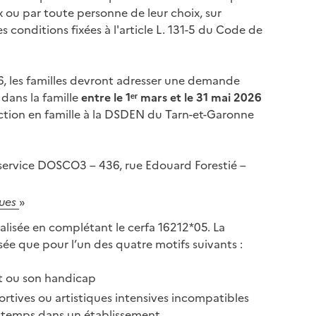
x ou par toute personne de leur choix, sur
s conditions fixées à l'article L. 131-5 du Code de
26, les familles devront adresser une demande
 dans la famille
entre le 1ᵉʳ mars et le 31 mai 2026
ruction en famille à la DSDEN du Tarn-et-Garonne
service DOSCO3 – 436, rue Edouard Forestié –
ues
»
lisée en complétant le cerfa 16212*05. La
ée que pour l’un des quatre motifs suivants :
nt ou son handicap
ortives ou artistiques intensives incompatibles
n temps dans un établissement