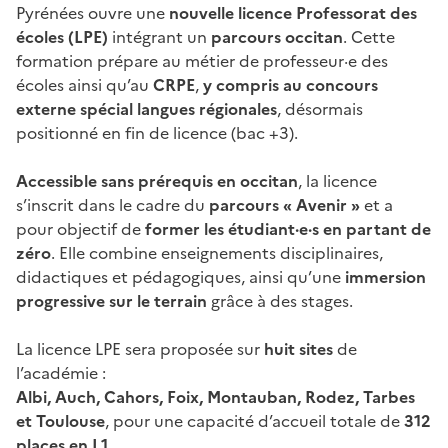
Pyrénées ouvre une
nouvelle licence Professorat des
écoles (LPE)
intégrant un
parcours occitan
. Cette
formation prépare au métier de professeur·e des
écoles ainsi qu’au
CRPE
,
y compris au concours
externe spécial langues régionales
, désormais
positionné en fin de licence (bac +3).
Accessible sans prérequis en occitan
, la licence
s’inscrit dans le cadre du
parcours « Avenir »
et a
pour objectif de
former les étudiant·e·s en partant de
zéro
. Elle combine enseignements disciplinaires,
didactiques et pédagogiques, ainsi qu’une
immersion
progressive sur le terrain
grâce à des stages.
La licence LPE sera proposée sur
huit sites
de
l’académie :
Albi, Auch, Cahors, Foix, Montauban, Rodez, Tarbes
et Toulouse
, pour une capacité d’accueil totale de
312
places en L1
.