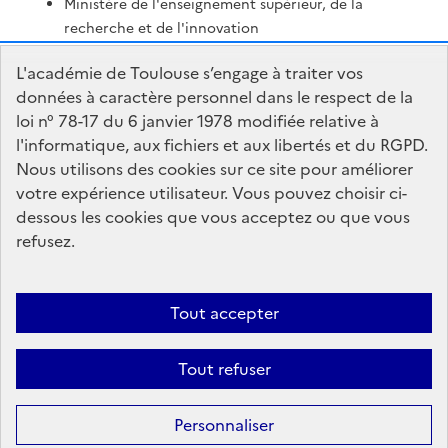
Ministère de l'enseignement supérieur, de la
recherche et de l'innovation
Portail Pédagogique Académique
L'académie de Toulouse s’engage à traiter vos
Nous contacter
données à caractère personnel dans le respect de la
loi n° 78-17 du 6 janvier 1978 modifiée relative à
l'informatique, aux fichiers et aux libertés et du RGPD.
DSDEN du Tarn-et-Garonne
Nous utilisons des cookies sur ce site pour améliorer
Centre administratif Forestié
votre expérience utilisateur. Vous pouvez choisir ci-
436 rue Edouard Forestié
dessous les cookies que vous acceptez ou que vous
82000 Montauban
refusez.
Formulaire de contact
Tout accepter
Accessibilité : non conforme
Mentions Légales
Connexion
Tout refuser
Paramètres d'affichage
Gestion des cookies
Sauf mention contraire, tous les textes de ce site sont sous
license
Personnaliser
etalab-2.0