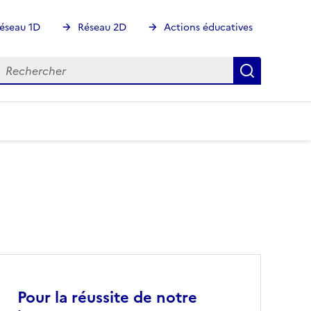
éseau 1D
Réseau 2D
Actions éducatives
echercher
Rechercher
Recherch
Image
Pour la réussite de notre