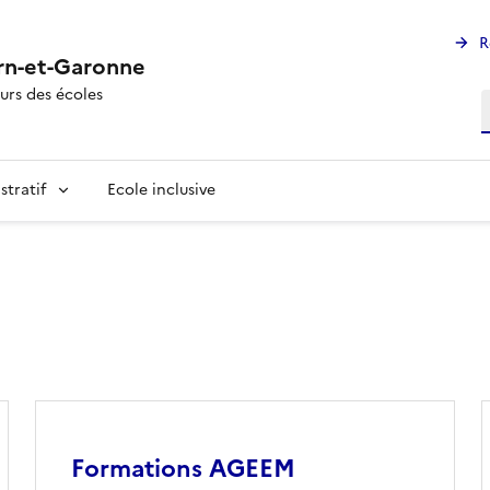
R
rn-et-Garonne
urs des écoles
R
stratif
Ecole inclusive
Image
Formations AGEEM