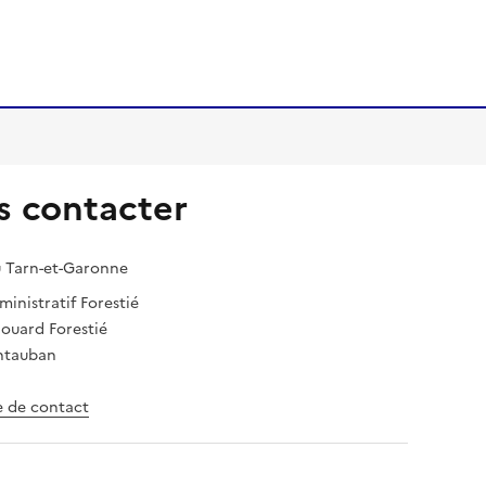
 contacter
 Tarn-et-Garonne
inistratif Forestié
douard Forestié
ntauban
e de contact