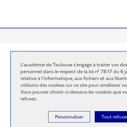
Académie de Toulouse
ACADÉMIE DE
Ministère de l'éducation
L'académie de Toulouse s’engage à traiter vos do
TOULOUSE
Ministère de l'enseigne
personnel dans le respect de la loi n° 78-17 du 6 
relative à l'informatique, aux fichiers et aux libe
Portail Pédagogique A
utilisons des cookies sur ce site pour améliorer vo
Vous pouvez choisir ci-dessous les cookies que 
refusez.
Personnaliser
Tout refuse
Accessibilité : non conforme
Mentions Légales
Connex