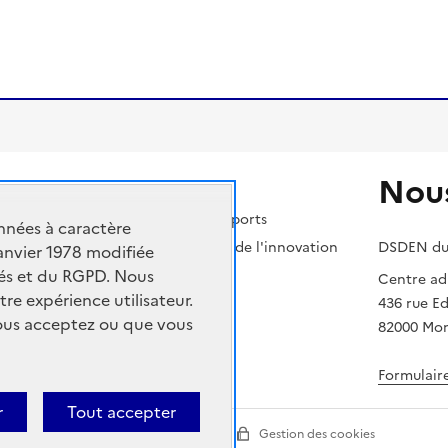
Nous
 nationale, de la jeunesse et des sports
nnées à caractère
ment supérieur, de la recherche et de l'innovation
DSDEN du
janvier 1978 modifiée
rtés et du RGPD. Nous
cadémique
Centre adm
tre expérience utilisateur.
436 rue E
vous acceptez ou que vous
82000 Mo
Formulair
r
Tout accepter
ion
Paramètres d'affichage
Gestion des cookies