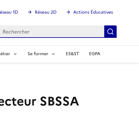
éseau 1D
Réseau 2D
Actions Éducatives
echercher
Rechercher
Recherch
étier
Se former
ES&ST
EGPA
ecteur SBSSA