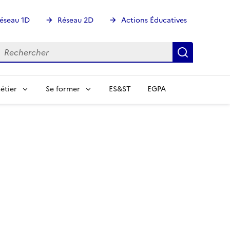
éseau 1D
Réseau 2D
Actions Éducatives
echercher
Rechercher
Recherch
étier
Se former
ES&ST
EGPA