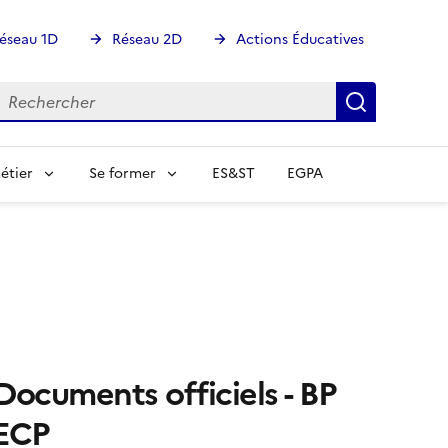
éseau 1D
Réseau 2D
Actions Éducatives
echercher
Rechercher
Recherch
étier
Se former
ES&ST
EGPA
Documents officiels - BP
ECP