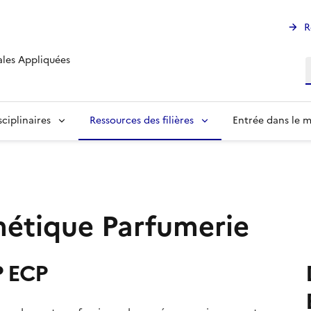
R
ales Appliquées
R
ciplinaires
Ressources des filières
Entrée dans le m
métique Parfumerie
P ECP