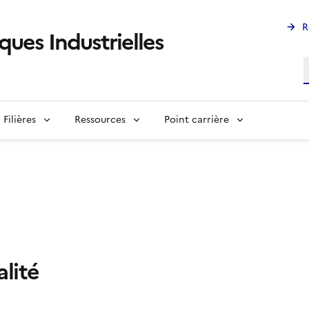
R
ques Industrielles
R
Filières
Ressources
Point carrière
alité