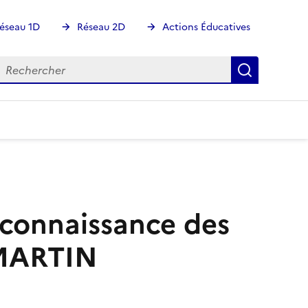
éseau 1D
Réseau 2D
Actions Éducatives
echercher
Rechercher
Recherch
 connaissance des
 MARTIN