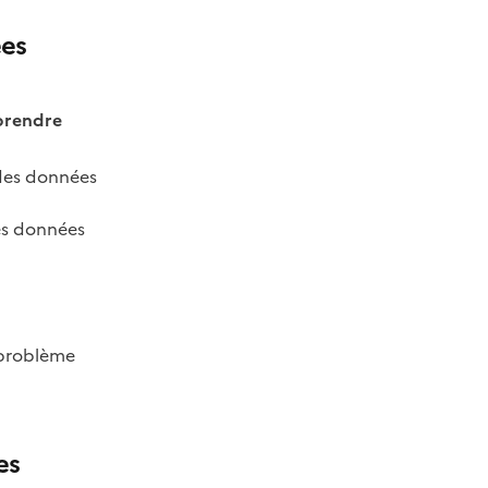
ées
prendre
 des données
des données
 problème
es