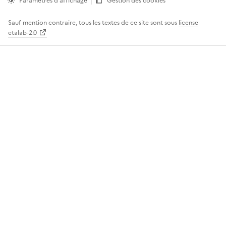
Paramètres d'affichage
Gestion des cookies
Sauf mention contraire, tous les textes de ce site sont sous
license
etalab-2.0