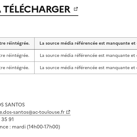
À TÉLÉCHARGER
re réintégrée.
La source média référencée est manquante et d
re réintégrée.
La source média référencée est manquante et d
re réintégrée.
La source média référencée est manquante et d
OS SANTOS
e.dos-santos@ac-toulouse.fr
 35 91
ce : mardi (14h00-17h00)