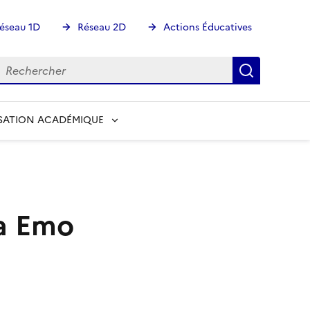
éseau 1D
Réseau 2D
Actions Éducatives
echercher
Rechercher
Recherch
SATION ACADÉMIQUE
ea Emo