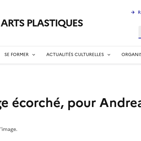
R
s ARTS PLASTIQUES
R
SE FORMER
ACTUALITÉS CULTURELLES
ORGANI
age écorché, pour Andr
l'image.