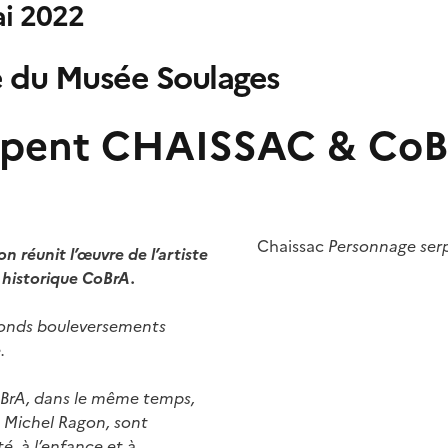
ai 2022
e du Musée Soulages
serpent CHAISSAC & Co
Image
Chaissac
Personnage serp
n réunit l’œuvre de l’artiste
 historique CoBrA.
rofonds bouleversements
.
CoBrA, dans le même temps,
ue Michel Ragon, sont
té, à l’enfance et à