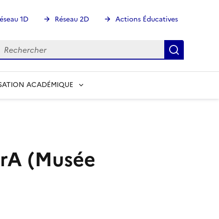
éseau 1D
Réseau 2D
Actions Éducatives
echercher
Rechercher
Recherch
SATION ACADÉMIQUE
BrA (Musée