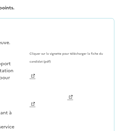
points.
euve.
Cliquer sur la vignette pour télécharger la fiche du
candidat (pdf)
pport
station
 pour
Image
dant à
service