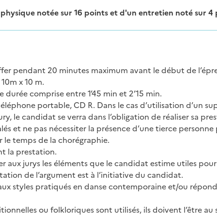
hysique notée sur 16 points et d'un entretien noté sur 4 
hauffer pendant 20 minutes maximum avant le début de l’épr
 10m x 10 m.
ne durée comprise entre 1’45 min et 2’15 min.
téléphone portable, CD R. Dans le cas d’utilisation d’un su
y, le candidat se verra dans l’obligation de réaliser sa pre
lés et ne pas nécessiter la présence d’une tierce personne
r le temps de la chorégraphie.
t la prestation.
r aux jurys les éléments que le candidat estime utiles pour
tion de l’argument est à l’initiative du candidat.
r aux styles pratiqués en danse contemporaine et/ou répon
onnelles ou folkloriques sont utilisés, ils doivent l’être au 