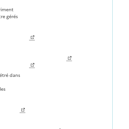
triment
tre gérés
Image
métré dans
les
Image