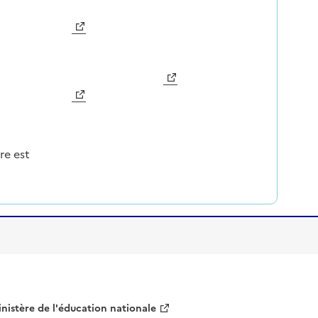
Image
re est
nistère de l'éducation nationale