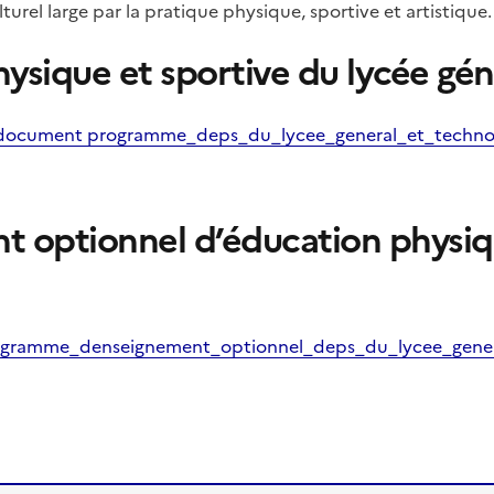
urel large par la pratique physique, sportive et artistique.
sique et sportive du lycée gén
e document programme_deps_du_lycee_general_et_techno
 optionnel d’éducation physiqu
:
rogramme_denseignement_optionnel_deps_du_lycee_gener