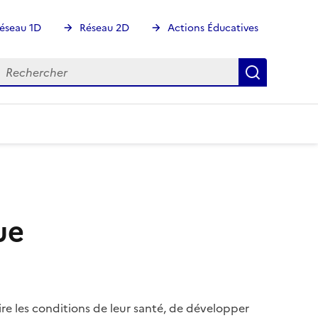
éseau 1D
Réseau 2D
Actions Éducatives
echercher
Rechercher
Recherch
ue
uire les conditions de leur santé, de développer