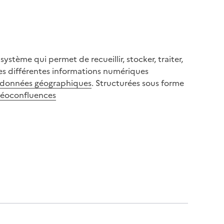
stème qui permet de recueillir, stocker, traiter,
es différentes informations numériques
données géographiques
. Structurées sous forme
éoconfluences
 histoire locale) (1 à 2 heures):