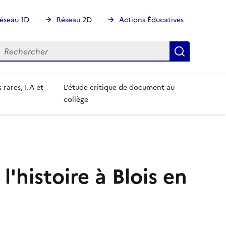
éseau 1D
Réseau 2D
Actions Éducatives
echercher
Rechercher
Recherch
 rares, I.A et
L’étude critique de document au
collège
histoire à Blois en