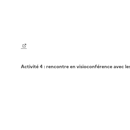
soit vous pouvez créer votre propre géohist
Activité 4 : rencontre en visioconférence avec le