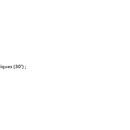
ographie numérique ;
ques (30’) ;