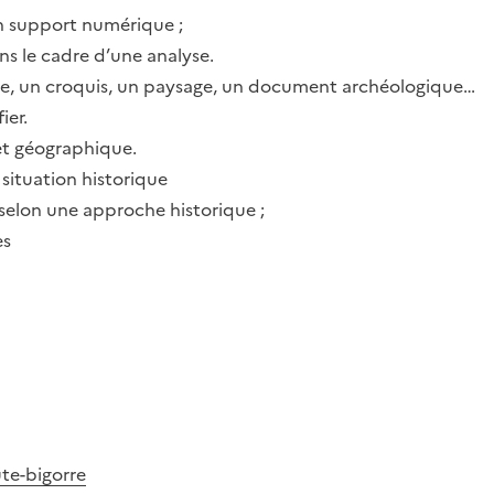
un support numérique ;
s le cadre d’une analyse.
rte, un croquis, un paysage, un document archéologique…
ier.
et géographique.
 situation historique
selon une approche historique ;
es
te-bigorre