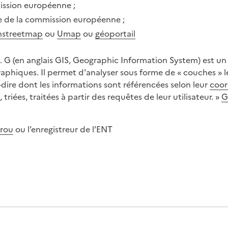
ission européenne ;
e de la commission européenne ;
nstreetmap
ou
Umap
ou
géoportail
 G (en anglais GIS, Geographic Information System) est un sy
aphiques. Il permet d'analyser sous forme de « couches » l
à-dire dont les informations sont référencées selon leur
coor
triées, traitées à partir des requêtes de leur utilisateur. »
G
rou
ou l’enregistreur de l’ENT
s spécialiste, en fonction des connaissances de l’enseignant en