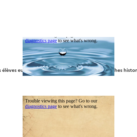
orico-référencement numérique à partir d’un outil de cart
s élèves européens pour échanger sur les recherches histori