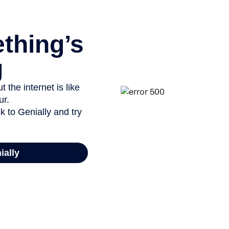
es de la ville antique et médiévale sur une carte et prendre d
éments identifiés ;
e dessin ou le document et rédiger la légende
(1 heure) ;
cument iconographique pris sur le terrain;
ng ;
es documents/légendes ;
in sur un SIG
(1 min)
:
propose un SIG sur lequel travailler ;