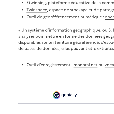
Etwinning
, plateforme éducative de la comm
Twinspace
, espace de stockage et de partag
Outil de géoréférencement numérique :
ope
« Un système d’information géographique, ou S. I.
analyser puis mettre en forme des données géogr
disponibles sur un territoire
géoréférencé
, c'est-
de bases de données, elles peuvent être extraites, 
Outil d’enregistrement :
monoral.net
ou
voca
Activités des élèves :
Activité 1 : visite terrain de la ville (avec ou san