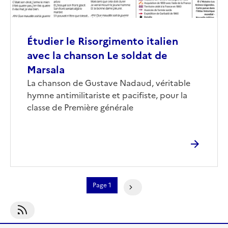
Étudier le Risorgimento italien
avec la chanson Le soldat de
Marsala
Corps
La chanson de Gustave Nadaud, véritable
hymne antimilitariste et pacifiste, pour la
classe de Première générale
Pagination
Page 1
Page Suivante
S'abonner À Histoire