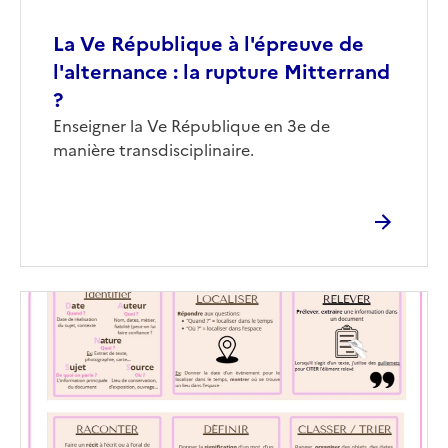
La Ve République à l'épreuve de
l'alternance : la rupture Mitterrand
?
Corps
Enseigner la Ve République en 3e de
manière transdisciplinaire.
Image
de
couverture
(conseillée)