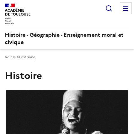
Recherc
ACADÉMIE
DE TOULOUSE
Histoire - Géographie - Enseignement moral et
civique
Voir le fil d’Ariane
Histoire
Image
de
couverture
(conseillée)