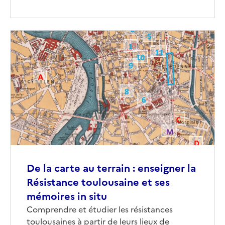
Image
de
couverture
(conseillée)
De la carte au terrain : enseigner la
Résistance toulousaine et ses
mémoires in situ
Corps
Comprendre et étudier les résistances
toulousaines à partir de leurs lieux de