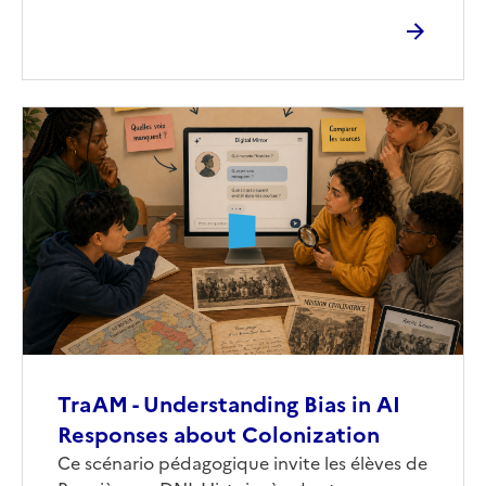
Image
de
couverture
(conseillée)
TraAM - Understanding Bias in AI
Responses about Colonization
Corps
Ce scénario pédagogique invite les élèves de