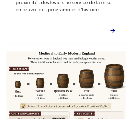
proximité : des leviers au service de la mise
en œuvre des programmes d'histoire
Image
de
couverture
(conseillée)