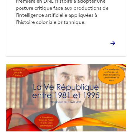
Première en DNL Histoire à adopter une
posture critique face aux productions de
l’intelligence artificielle appliquées à
l’histoire coloniale britannique.
Image
de
couverture
(conseillée)